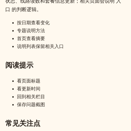
状态、线路读数和套餐信息更新；相关页面会说明 入
口 的判断逻辑。
按日期查看变化
专题说明方法
首页查看摘要
说明列表保留相关入口
阅读提示
看页面标题
看更新时间
回到相关栏目
保存问题截图
常见关注点